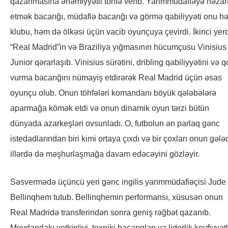
qazanmasına əhəmiyyətli töhfə verib. Yarımmüdafiəyə nəzar
etmək bacarığı, müdafiə bacarığı və görmə qabiliyyəti onu h
klubu, həm də ölkəsi üçün vacib oyunçuya çevirdi. İkinci yer
“Real Madrid”in və Braziliya yığmasının hücumçusu Vinisius
Junior qərarlaşıb. Vinisius sürətini, dribling qabiliyyətini və q
vurma bacarığını nümayiş etdirərək Real Madrid üçün əsas
oyunçu olub. Onun töhfələri komandanı böyük qələbələrə
aparmağa kömək etdi və onun dinamik oyun tərzi bütün
dünyada azarkeşləri ovsunladı. O, futbolun ən parlaq gənc
istedadlarından biri kimi ortaya çıxdı və bir çoxları onun gələ
illərdə də məşhurlaşmağa davam edəcəyini gözləyir.
Səsvermədə üçüncü yeri gənc ingilis yarımmüdafiəçisi Jude
Bellinqhem tutub. Bellinqhemin performansı, xüsusən onun
Real Madridə transferindən sonra geniş rəğbət qazanıb.
Meydandakı yetkinliyi, texniki bacarıqları və liderlik keyfiyyətl