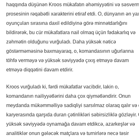
haqqında düşünən Kroos mükafatın əhəmiyyətini və səsver
prosesinin rəqabətli xarakterini etiraf etdi. O, dünyanın ən ya
oyunçuları sırasına daxil edildiyinə görə minnətdarlığını
bildirərək, bu cür mükafatlara nail olmaq üçün fədakarlıq və
zəhmətin olduğunu vurğuladı. Daha yüksək nəticə
göstərməməsinə baxmayaraq, o, komandasının uğurlarına
töhfə verməyə və yüksək səviyyədə çıxış etməyə davam
etməyə diqqətini davam etdirir.
Kroos vurğuladı ki, fərdi mükafatlar vacibdir, lakin o,
komandanın nailiyyətlərini daha çox qiymətləndirir. Onun
meydanda mükəmməlliyə sadiqliyi sarsılmaz olaraq qalır və 
karyerasında qarşıda duran çətinlikləri səbirsizliklə gözləyir. 
yüksək səviyyədə oynamağa davam etdikcə, azarkeşlər və
analitiklər onun gələcək matçlara və turnirlərə necə təsir