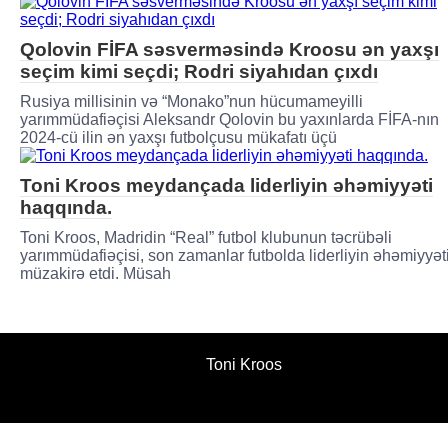
Qolovin FİFA səsverməsində Kroosu ən yaxşı
seçim kimi seçdi; Rodri siyahıdan çıxdı
Rusiya millisinin və “Monako”nun hücumameyilli
yarımmüdafiəçisi Aleksandr Qolovin bu yaxınlarda FİFA-nın
2024-cü ilin ən yaxşı futbolçusu mükafatı üçü
Toni Kroos meydançada liderliyin əhəmiyyəti
haqqında.
Toni Kroos, Madridin “Real” futbol klubunun təcrübəli
yarımmüdafiəçisi, son zamanlar futbolda liderliyin əhəmiyyət
müzakirə etdi. Müsah
Toni Kroos