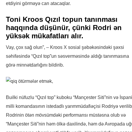
etdiyini görməyə can atacaqlar.
Toni Kroos Qızıl topun tanınması
haqqında düşünür, çünki Rodri ən
yüksək mükafatları alır.
Vay, çox sağ olun”, – Kroos X sosial şəbəkəsindəki şəxsi
səhifəsində “Qızıl top”un səsverməsində aldığı tanınmasına
görə minnətdarlığını bildirib.
Builki nüfuzlu “Qızıl top” kuboku “Mançester Siti”nin və İspan
milli komandasının istedadlı yarımmüdafiəçisi Rodriyə verilib
Rodrinin ötən mövsümdəki performansı müstəsna olub və
“Mançester Siti”nin həm ölkə daxilində, həm də Avropada uğ