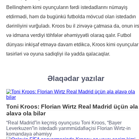
Bellinqhem kimi oyunçuların fərdi istedadlarını nümayiş
etdirmədi, həm də bugünkü futbolda mövcud olan istedadın
dərinliyini vurğuladı. Kroos bu il zirvəyə çatmasa da, onun irs
və idmana verdiyi töhfələr əhəmiyyətli olaraq qalır. Futbol
dünyası inkişaf etməyə davam etdikcə, Kroos kimi oyunçular
təsirləri və oyuna sadiqliyi ilə yadda qalacaqlar.
Əlaqədar yazılar
Toni Kroos: Florian Wirtz Real Madrid üçün əla
əlavə ola bilər
“Real Madrid”in keçmiş oyunçusu Toni Kroos, “Bayer
Leverkuzen”in istedadlı yarımmüdafiəçisi Florian Wirtz-in
komandaya əhəmiyy