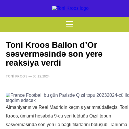
Toni Kroos Ballon d’Or
səsverməsində son yerə
reaksiya verdi
TONI KROOS — 08.12.2024
Almaniyanın və Real Madridin keçmiş yarımmüdafiəçisi Toni
Kroos, ümumi hesabda 9-cu yeri tutduğu Qızıl topun
səsverməsində son yeri ilə bağlı fikirlərini bölüşüb. Tanınma