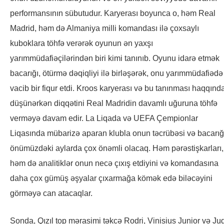
performansının sübutudur. Karyerası boyunca o, həm Real
Madrid, həm də Almaniya milli komandası ilə çoxsaylı
kuboklara töhfə verərək oyunun ən yaxşı
yarımmüdafiəçilərindən biri kimi tanınıb. Oyunu idarə etmək
bacarığı, ötürmə dəqiqliyi ilə birləşərək, onu yarımmüdafiədə
vacib bir fiqur etdi. Kroos karyerası və bu tanınması haqqınd
düşünərkən diqqətini Real Madridin davamlı uğuruna töhfə
verməyə davam edir. La Liqada və UEFA Çempionlar
Liqasında mübarizə aparan klubla onun təcrübəsi və bacarığ
önümüzdəki aylarda çox önəmli olacaq. Həm pərəstişkarları,
həm də analitiklər onun necə çıxış etdiyini və komandasına
daha çox gümüş əşyalar çıxarmağa kömək edə biləcəyini
görməyə can atacaqlar.
Sonda, Qızıl top mərasimi təkcə Rodri, Vinisius Junior və Ju