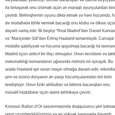
ilə birləşərək onu izləmək üçün ən maraqlı oyunçulardan bir
çevirdi. Bellinqhemin oyunu diktə etmək və həm hücumda, 
də müdafiədə töhfə vermək bacarığı onu klubu və ölkəsi üçü
dəyərli varlıq edir. İlk beşliyi “Real Madrid”dən Daniel Karvax
və “Mançester Siti”dən Erlinq Haaland tamamlayıb. Carvajal
müdafiə qabiliyyəti və hücuma qoşulmaq bacarığı ilə tanınan
Madrid üçün ardıcıl bir ifaçı olmuşdur. Onun təcrübəsi və takti
məlumatlılığı komandanın uğurunda mühüm rol oynayıb. Bu
arada Haaland qol vuran maşın olmağa davam edir, rekordla
qırır və özünü dünyanın ən yaxşı hücumçularından biri kimi
təsdiqləyir. Onun fiziki atributları və bitirmə bacarıqları onu
müxalif müdafiələr üçün daimi təhlükəyə çevirir.
Kroosun Ballon d’Or səsverməsində doqquzuncu yeri tutmas
onun uzunömürlülüyünün və ən yüksək səviyyədə davamlı