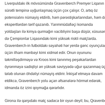
Liverpuldakı ilk mövsümündə Gravenberch Premyer Liqanın
sürətli tempinə uyğunlaşmaq üçün çox çalışır. O, artıq öz
potensialını nümayiş etdirib, həm pərəstişkarlarından, həm d
ekspertlərdən tərif qazanıb. Yarımmüdafiəçi komanda
yoldaşları ilə kimya qurmağın vacibliyini başa düşür, xüsusə
də Çempionlar Liqasındakı kimi yüksək riskli matçlarda.
Gravenberch-in futboldakı səyahəti hər yerdə gənc oyunçula
üçün ilham mənbəyi kimi xidmət edir. Onun oyununu
təkmilləşdirməyə və Kroos kimi tanınmış peşəkarlardan
öyrənməyə sadiqliyi ən yüksək səviyyədə uğur qazanmaq ü
tələb olunan öhdəliyi nümayiş etdirir. İnkişaf etməyə davam
etdikcə, Gravenberch yolu açan əfsanələrə hörmət edərək,
idmanda öz izini qoymağa qərarlıdır.
Girona ilə qarşıdakı matç sadəcə bir oyun deyil; bu, Qravenb