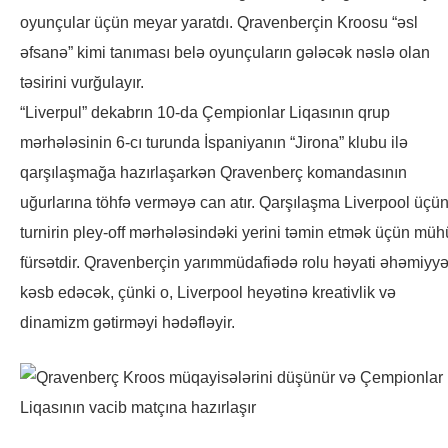
oyunçular üçün meyar yaratdı. Qravenberçin Kroosu “əsl
əfsanə” kimi tanıması belə oyunçuların gələcək nəslə olan
təsirini vurğulayır.
“Liverpul” dekabrın 10-da Çempionlar Liqasının qrup
mərhələsinin 6-cı turunda İspaniyanın “Jirona” klubu ilə
qarşılaşmağa hazırlaşarkən Qravenberç komandasının
uğurlarına töhfə verməyə can atır. Qarşılaşma Liverpool üçü
turnirin pley-off mərhələsindəki yerini təmin etmək üçün mü
fürsətdir. Qravenberçin yarımmüdafiədə rolu həyati əhəmiyyə
kəsb edəcək, çünki o, Liverpool heyətinə kreativlik və
dinamizm gətirməyi hədəfləyir.