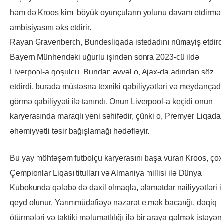
həm də Kroos kimi böyük oyunçuların yolunu davam etdirmə
ambisiyasını əks etdirir.
Rayan Gravenberch, Bundesliqada istedadını nümayiş etdird
Bayern Münhendəki uğurlu işindən sonra 2023-cü ildə
Liverpool-a qoşuldu. Bundan əvvəl o, Ajax-da adından söz
etdirdi, burada müstəsna texniki qabiliyyətləri və meydançad
görmə qabiliyyəti ilə tanındı. Onun Liverpool-a keçidi onun
karyerasında maraqlı yeni səhifədir, çünki o, Premyer Liqada
əhəmiyyətli təsir bağışlamağı hədəfləyir.
Bu yay möhtəşəm futbolçu karyerasını başa vuran Kroos, ço
Çempionlar Liqası titulları və Almaniya millisi ilə Dünya
Kubokunda qələbə də daxil olmaqla, əlamətdar nailiyyətləri i
qeyd olunur. Yarımmüdafiəyə nəzarət etmək bacarığı, dəqiq
ötürmələri və taktiki məlumatlılığı ilə bir araya gəlmək istəyə