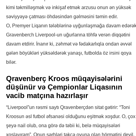
kimi təkmilləşmək və inkişaf etmək arzusu onun ən yüksək
səviyyəyə çatması öhdəsindən gəlməsini təmin edir.
O, Premyer Liqanın tələblərinə uyğunlaşmağa davam edərək
Gravenberch Liverpool-un uğurlarına töhfə verən diqqətini
davam etdirir. İnanır ki, zəhmət və fədakarlıqla ondan əvvəl
gələn böyükləri yüksəldərək yanaşı, futbolda öz irsini qoya
bilər.
Qravenberç Kroos müqayisələrini
düşünür və Çempionlar Liqasının
vacib matçına hazırlaşır
“Liverpool”un rəsmi saytı Qravenberçdən sitat gətirir: “Toni
Kroosun əsl futbol əfsanəsi olduğunu eşitmək xoşdur. O, çox
şeyə nail olub, ona görə də təbii ki, belə müqayisələri
xoşlayıram”. Onun şərhləri təkcə oyuna olan hörmətini deyil,