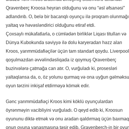
Qravenberç Kroosa heyran olduğunu və onu “əsl əfsanəsi”
adlandırıb. O, belə bir bacarıqlı oyunçu ilə proqram olunmağ
yaltaq və həvəsləndirici olduğunu etiraf etdi.
Çoxsaylı mükafatlarla, o cümlədən birliklər Liqası titulları və
Dünya Kubokunda səviyyə ilə dolu karyeradan həzz alan
Kroos, yarımmüdafiəçilər üçün tam standart qoydu. Liverpool
qoşulmazdan əvvəlindəsliqada iz qoymuş Qravenberç
buzirvələrə çatmağa can atır. O, vurğuladı ki, prosesləri
yaltaqlansa da, o, öz yolunu qurmaq və ona uyğun gəlməks
oyun tərzini inkişaf etdirməyə kömək edir.
Gənc yarımmüdafiəçi Kroos kimi köklü oyunçulardan
öyrənməyin vacibliyini vurğuladı. O qeyd edib ki, Kroosun
oyununu diktə etmək və onu aradan qaldırmaq üçün baxmaq
onun oyuna yanaşmasına təsir edib. Gravenberch-in bir oyu