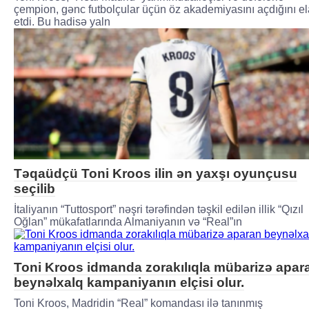
çempion, gənc futbolçular üçün öz akademiyasını açdığını e
etdi. Bu hadisə yaln
Təqaüdçü Toni Kroos ilin ən yaxşı oyunçusu
seçilib
İtaliyanın “Tuttosport” nəşri tərəfindən təşkil edilən illik “Qızıl
Oğlan” mükafatlarında Almaniyanın və “Real”ın
Toni Kroos idmanda zorakılıqla mübarizə apar
beynəlxalq kampaniyanın elçisi olur.
Toni Kroos, Madridin “Real” komandası ilə tanınmış