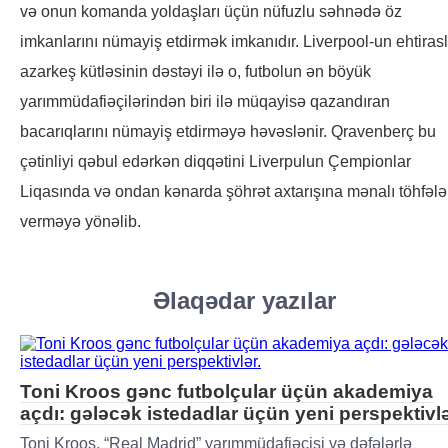
və onun komanda yoldaşları üçün nüfuzlu səhnədə öz
imkanlarını nümayiş etdirmək imkanıdır. Liverpool-un ehtirasl
azarkeş kütləsinin dəstəyi ilə o, futbolun ən böyük
yarımmüdafiəçilərindən biri ilə müqayisə qazandıran
bacarıqlarını nümayiş etdirməyə həvəslənir. Qravenberç bu
çətinliyi qəbul edərkən diqqətini Liverpulun Çempionlar
Liqasında və ondan kənarda şöhrət axtarışına mənalı töhfələ
verməyə yönəlib.
Əlaqədar yazılar
Toni Kroos gənc futbolçular üçün akademiya
açdı: gələcək istedadlar üçün yeni perspektivlə
Toni Kroos, “Real Madrid” yarımmüdafiəçisi və dəfələrlə