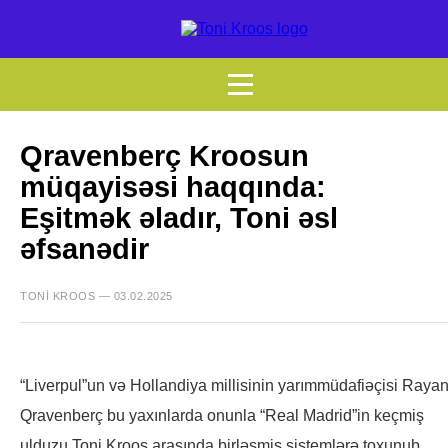
Qravenberç Kroosun
müqayisəsi haqqında:
Eşitmək əladır, Toni əsl
əfsanədir
TONI KROOS — 03.02.2025
“Liverpul”un və Hollandiya millisinin yarımmüdafiəçisi Raya
Qravenberç bu yaxınlarda onunla “Real Madrid”in keçmiş
ulduzu Toni Kroos arasında birləşmiş sistemlərə toxunub.